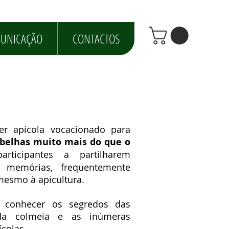
UNICAÇÃO
CONTACTOS
ier apícola vocacionado para
abelhas muito mais do que o
rticipantes a partilharem
 memórias, frequentemente
 mesmo à apicultura.
a conhecer os segredos das
 da colmeia e as inúmeras
colas.