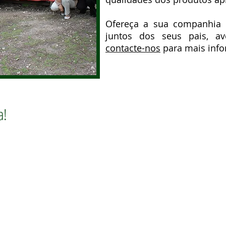
Ofereça a sua companhia 
juntos dos seus pais, a
contacte-nos
para mais inf
a!
De acordo c
em caso de 
recorrer ao
ram
Informação 
ok.
© 2020 por