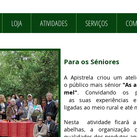
LOJA
ATIVIDADES
SERVIÇOS
COM
Para os Séniores
A Apistrela criou um atel
o público mais sénior
"As 
mel"
. Convidando os pa
as suas experiências e
ligadas ao meio rural e até
Nesta atividade ficará 
abelhas, a organização
qualidades dos produtos apí