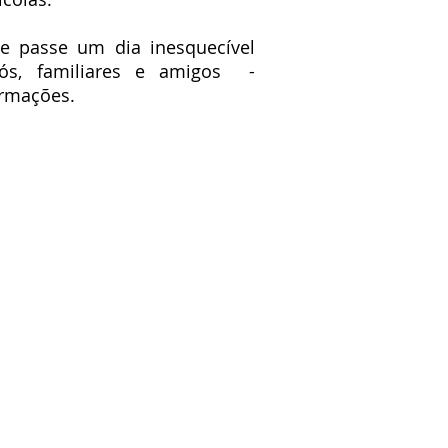
e passe um dia inesquecível
vós, familiares e amigos -
ormações.
om a Lei nº144/2015, informamos que
litígio, os consumidores podem
 CNIACC-Centro Nacional de
e arbitragem de conflitos de consumo
 APISTRELA